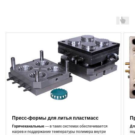
Пресс-формы и штампы
Пресс-формы для литья пластмасс
П
Горячеканальные
— в таких системах обеспечивается
Дл
нагрев и поддержание температуры полимера внутри
по