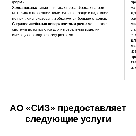
формы.
пр
Холодноканальные
— в таких пресс-формах нагрев
ма
материала не осуществляется. Они проще и надежнее,
Дл
но при их использовании образуется больше отходов.
ра
С криволинейными поверхностями разъема
— такие
мн
системы используются для изготовления изделий,
с 
имеющих сложную форму разъема.
сп
Дл
ма
из
пр
те
из
АО «СИЗ» предоставляет
следующие услуги