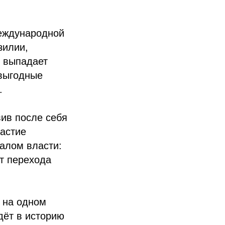
международной
зилии,
е выпадает
овыгодные
.
вив после себя
частие
алом власти:
ет перехода
т на одном
дёт в историю