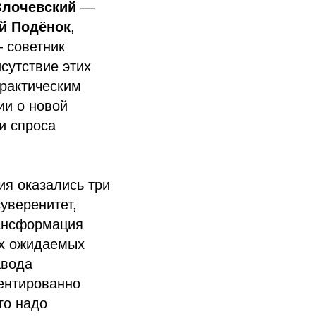
Злочевский
—
й Подёнок
,
 советник
сутствие этих
практическим
ии о новой
и спроса
я оказались три
уверенитет,
рансформация
ых ожидаемых
авода
ментированно
го надо