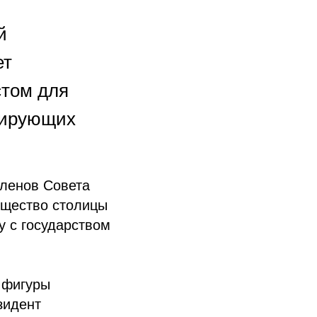
й
ет
стом для
мирующих
членов Совета
бщество столицы
у с государством
 фигуры
идент