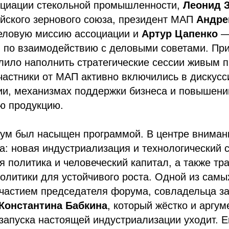
оциации стекольной промышленности,
Леонид 
йского зернового союза, президент МАП
Андре
еловую миссию ассоциации и
Артур Цапенко
—
 по взаимодействию с деловыми советами. При
лило наполнить стратегические сессии живым 
астники от МАП активно включились в дискусс
ии, механизмах поддержки бизнеса и повышени
ю продукцию.
м был насыщен программой. В центре внимани
а: новая индустриализация и технологический с
 политика и человеческий капитал, а также т
олитики для устойчивого роста. Одной из сам
участием председателя форума, совладельца з
Константина Бабкина
, который жёстко и аргу
запуска настоящей индустриализации уходит. Е