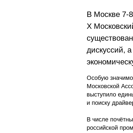
В Москве 7-
X Московски
существован
дискуссий, 
экономическ
Особую значимо
Московской Асс
выступило едины
и поиску драйве
В числе почётн
российской про