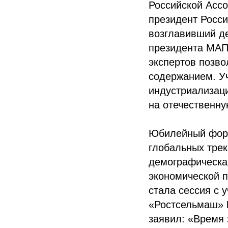
Российской Асс
президент Росси
возглавивший д
президента МАП
экспертов позво
содержанием. Уч
индустриализац
на отечественну
Юбилейный фору
глобальных трек
демографическая
экономической п
стала сессия с 
«Ростсельмаш»
заявил: «Время 