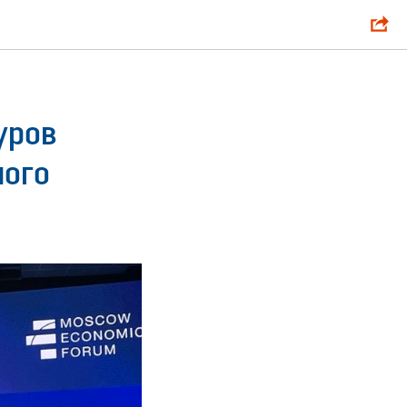
уров
ного