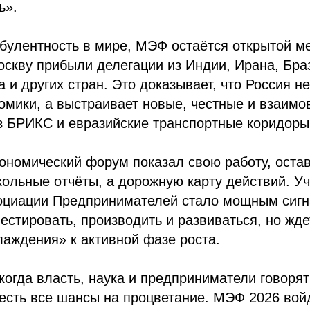
ь».
рбулентность в мире, МЭФ остаётся открытой 
скву прибыли делегации из Индии, Ирана, Бра
а и других стран. Это доказывает, что Россия н
омики, а выстраивает новые, честные и взаим
з БРИКС и евразийские транспортные коридоры
ономический форум показал свою работу, оста
кольные отчёты, а дорожную карту действий. У
оциации Предпринимателей стало мощным сигн
вестировать, производить и развиваться, но жд
лаждения» к активной фазе роста.
когда власть, наука и предприниматели говоря
 есть все шансы на процветание. МЭФ 2026 вой