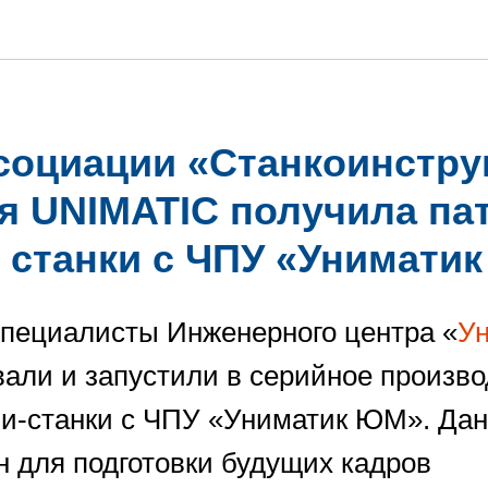
социации «Станкоинстру
я UNIMATIC получила пат
 станки с ЧПУ «Унимати
 специалисты Инженерного центра «
У
вали и запустили в серийное произво
и-станки с ЧПУ «Униматик ЮМ». Дан
н для подготовки будущих кадров