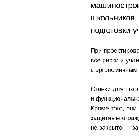
машинострои
школьников, 
подготовки у
При проектиров
все риски и учл
с эргономичным 
Станки для шко
и функционально
Кроме того, они
защитным ограж
не закрыто — за