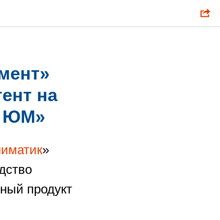
мент»
ент на
к ЮМ»
ниматик
»
дство
ный продукт