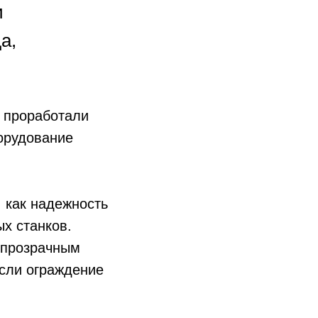
и
а,
 проработали
борудование
 как надежность
х станков.
я прозрачным
если ограждение