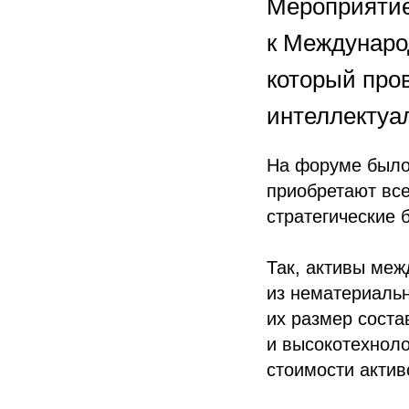
Мероприятие
к Междунаро
который про
интеллектуа
На форуме было 
приобретают все
стратегические 
Так, активы ме
из нематериальн
их размер соста
и высокотехнол
стоимости актив