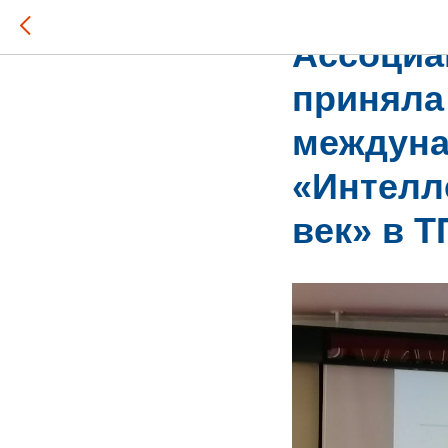
2024-04-26 13:43
Ассоциа
приняла
междуна
«Интелл
век» в 