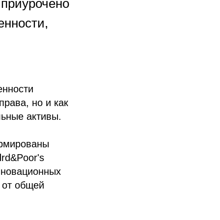
 приурочено
енности,
енности
рава, но и как
льные активы.
ормированы
drd&Poor's
инновационных
 от общей