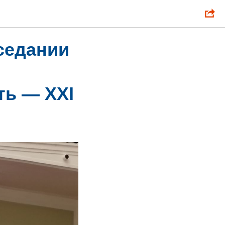
седании
ть — XXI