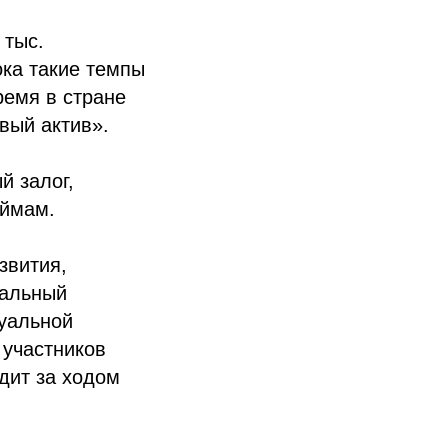
 тыс.
ока такие темпы
ремя в стране
вый актив».
й залог,
аймам.
звития,
кальный
туальной
 участников
дит за ходом