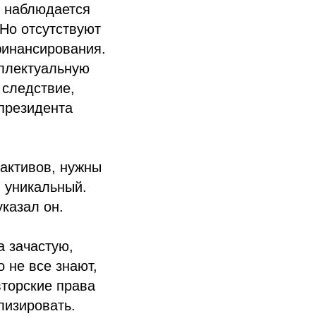
е наблюдается
Но отсутствуют
финансирования.
еллектуальную
 следствие,
 президента
 активов, нужны
и уникальный.
указал он.
а зачастую,
 не все знают,
вторские права
лизировать.