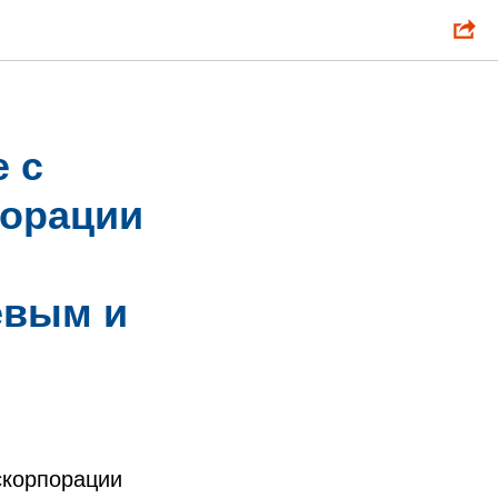
 с
порации
евым и
скорпорации