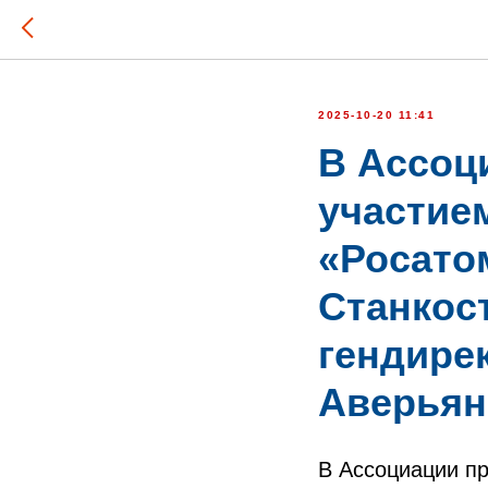
2025-10-20 11:41
В Ассоц
участие
«Росато
Станкос
гендире
Аверья
В Ассоциации п