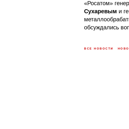
«Росатом» гене
Сухаревым
и г
металлообраба
обсуждались воп
ВСЕ НОВОСТИ
НОВО