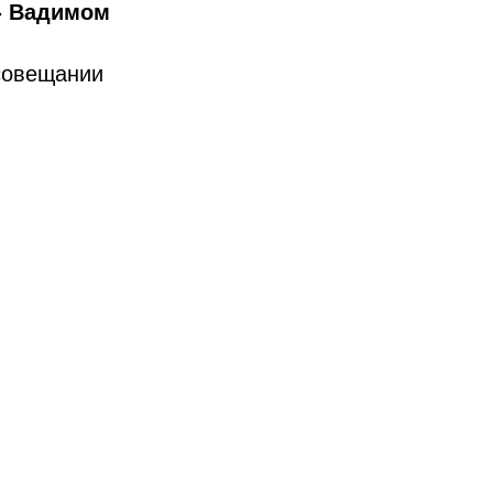
»
Вадимом
 совещании