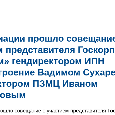
иации прошло совещание
м представителя Госкор
м» гендиректором ИПН
троение Вадимом Сухар
ктором ПЗМЦ Иваном
новым
рошло совещание с участием представителя Го