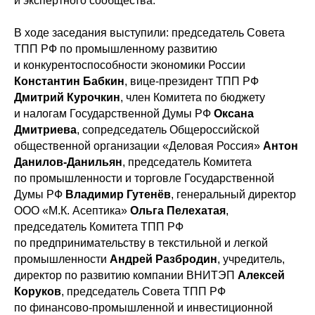
и экспертного сообщества.
В ходе заседания выступили: председатель Совета
ТПП РФ по промышленному развитию
и конкурентоспособности экономики России
Константин Бабкин
, вице-президент ТПП РФ
Дмитрий Курочкин
, член Комитета по бюджету
и налогам Государственной Думы РФ
Оксана
Дмитриева
, сопредседатель Общероссийской
общественной организации «Деловая Россия»
Антон
Данилов-Данильян
, председатель Комитета
по промышленности и торговле Государственной
Думы РФ
Владимир Гутенёв
, генеральный директор
ООО «М.К. Асептика»
Ольга Пелехатая
,
председатель Комитета ТПП РФ
по предпринимательству в текстильной и легкой
промышленности
Андрей Разбродин
, учредитель,
директор по развитию компании ВНИТЭП
Алексей
Коруков
, председатель Совета ТПП РФ
по финансово-промышленной и инвестиционной