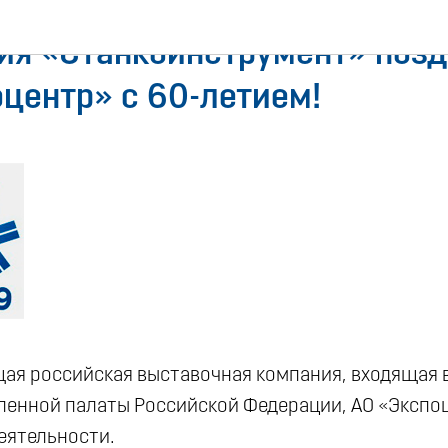
ия «Станкоинструмент» позд
центр» с 60-летием!
щая российская выставочная компания, входящая 
енной палаты Российской Федерации, АО «Экспо
еятельности.