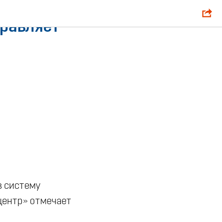
равляет
в систему
центр» отмечает