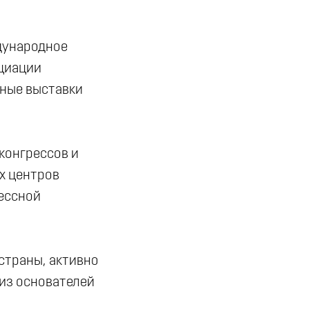
дународное
оциации
нные выставки
.
конгрессов и
х центров
ессной
страны, активно
из основателей