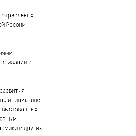
х отраслевых
й России,
ниями
ганизации и
 развития
 по инициативе
й выставочных
лавным
номики и других