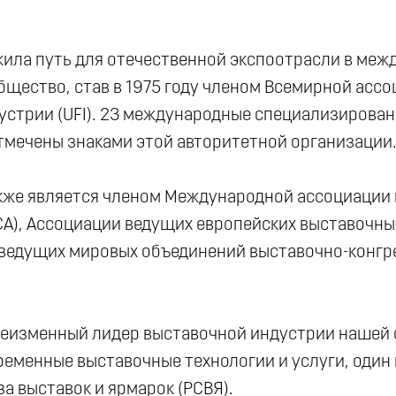
ила путь для отечественной экспоотрасли в меж
бщество, став в 1975 году членом Всемирной асс
устрии (UFI). 23 международные специализирова
тмечены знаками этой авторитетной организации
кже является членом Международной ассоциации 
CA), Ассоциации ведущих европейских выставочны
х ведущих мировых объединений выставочно-конгр
неизменный лидер выставочной индустрии нашей 
еменные выставочные технологии и услуги, один 
а выставок и ярмарок (РСВЯ).