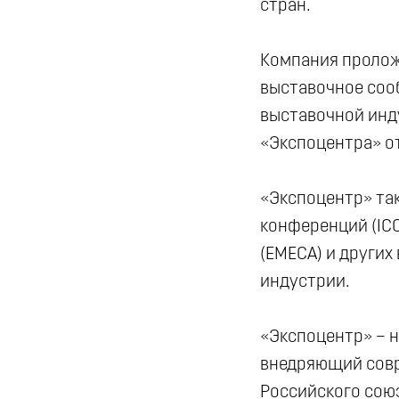
стран.
Компания пролож
выставочное соо
выставочной инд
«Экспоцентра» о
«Экспоцентр» та
конференций (IC
(ЕМЕСА) и други
индустрии.
«Экспоцентр» – 
внедряющий совр
Российского союз