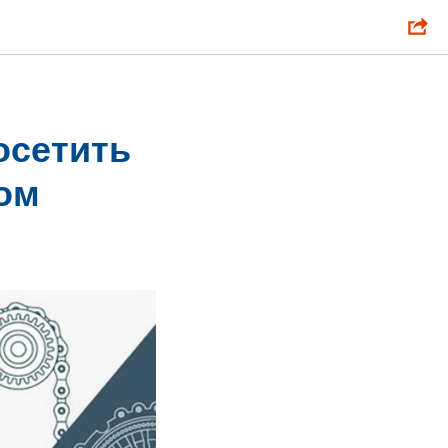
осетить
ом