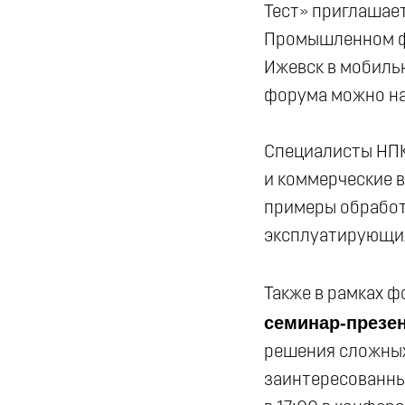
Тест» приглашае
Промышленном фо
Ижевск в мобиль
форума можно на
Специалисты НПК
и коммерческие 
примеры обработ
эксплуатирующих
Также в рамках ф
семинар-презе
решения сложных
заинтересованны