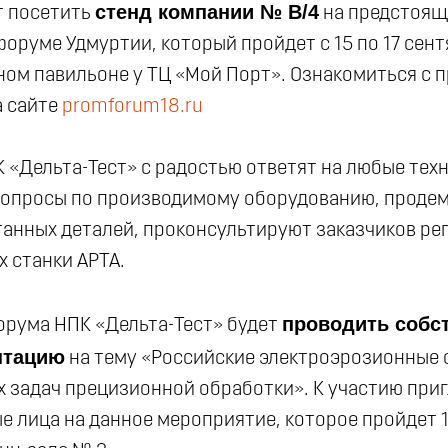
стенд компании № В/4
т посетить
на предстоя
руме Удмуртии, который пройдет с 15 по 17 сент
ном павильоне у ТЦ «Мой Порт». Ознакомиться с 
 сайте
promforum18.ru
 «Дельта-Тест» с радостью ответят на любые тех
вопросы по производимому оборудованию, проде
анных деталей, проконсультируют заказчиков рег
 станки АРТА.
проводить собс
орума НПК «Дельта-Тест» будет
нтацию
на тему «Российские электроэрозионные 
 задач прецизионной обработки». К участию при
е лица на данное мероприятие, которое пройдет 