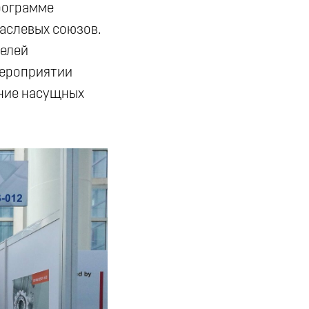
рограмме
аслевых союзов.
телей
мероприятии
ение насущных