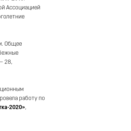
ой Ассоциацией
оголетние
м. Общее
убежные
— 28,
мационным
ровела работу по
тка-2020»
,