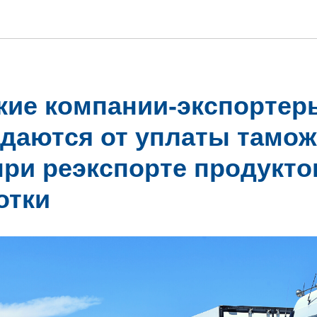
кие компании-экспортер
даются от уплаты тамо
при реэкспорте продукто
отки