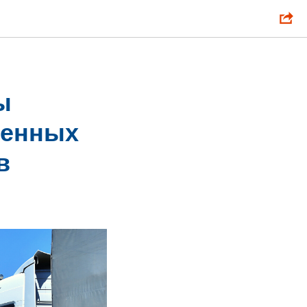
ы
женных
в