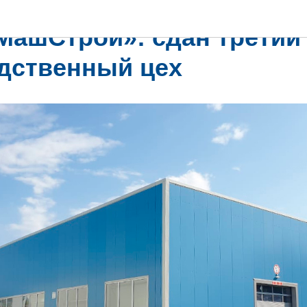
МашСтрой»: сдан третий
дственный цех