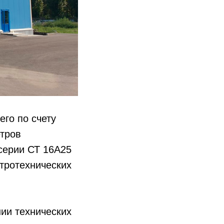
его по счету
етров
серии СТ 16А25
ктротехнических
нии технических