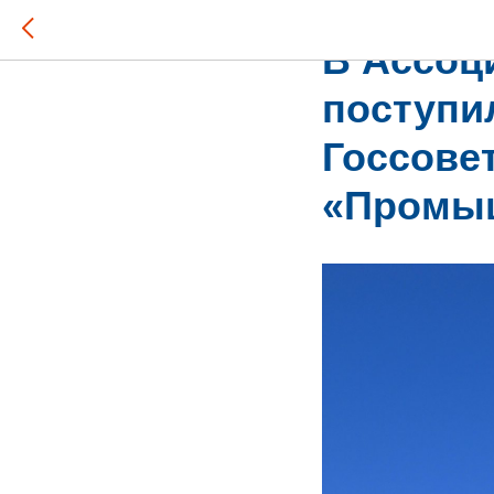
2021-04-27 15:19
В Ассоц
поступи
Госсове
«Промыш