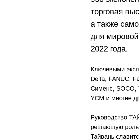
торговая вы
а также сам
для мировой
2022 года.
Ключевыми эксп
Delta, FANUC, F
Сименс, SOCO, 
YCM и многие др
Руководство ТАЙ
решающую роль в
Тайвань славит