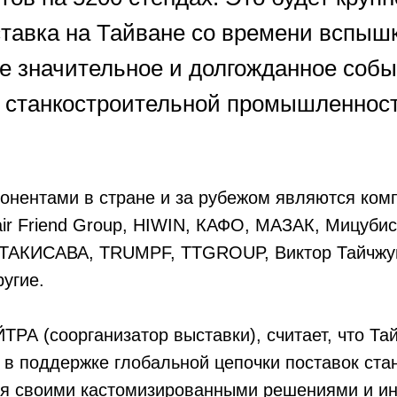
ставка на Тайване со времени вспыш
ое значительное и долгожданное соб
 станкостроительной промышленност
онентами в стране и за рубежом являются ко
air Friend Group, HIWIN, КАФО, МАЗАК, Мицуби
ТАКИСАВА, TRUMPF, TTGROUP, Виктор Тайчжун
угие.
ТРА (соорганизатор выставки), считает, что Та
 поддержке глобальной цепочки поставок стан
ся своими кастомизированными решениями и и