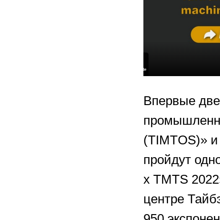
Впервые две
промышленнос
(TIMTOS)» и 
пройдут одн
x TMTS 2022»
центре Тайбэ
950 экспонен