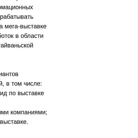
ормационных
зрабатывать
а мега-выставке
оток в области
тайваньской
иантов
, в том числе:
ид по выставке
ими компаниями;
выставке.