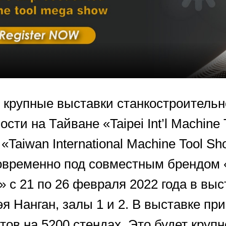
 крупные выставки станкостроитель
ти на Тайване «Taipei Int’l Machine 
«Taiwan International Machine Tool S
овременно под совместным брендом
 с 21 по 26 февраля 2022 года в вы
я Нанган, залы 1 и 2. В выставке пр
тов на 5200 стендах. Это будет круп