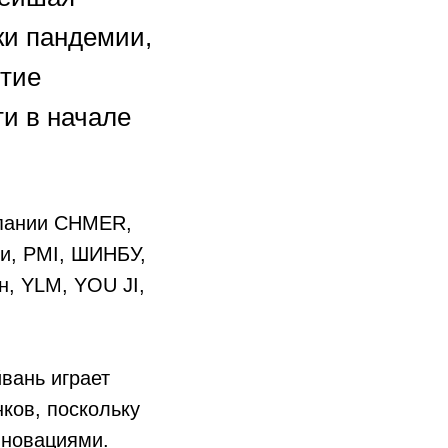
ки пандемии,
ытие
и в начале
мпании CHMER,
си, PMI, ШИНБУ,
, YLM, YOU JI,
йвань играет
ков, поскольку
нновациями.