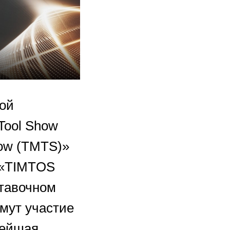
ной
Tool Show
how (TMTS)»
 «TIMTOS
ставочном
имут участие
нейшая