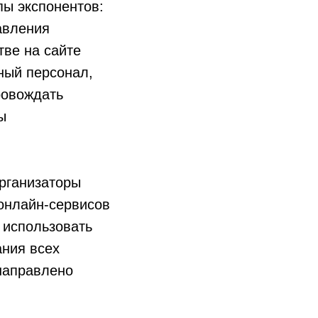
пы экспонентов:
авления
тве на сайте
ный персонал,
ровождать
ы
организаторы
онлайн-сервисов
 использовать
ния всех
 направлено