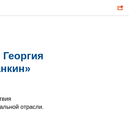
 Георгия
анкин»
твия
альной отрасли.