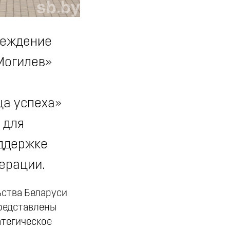
реждение
Могилев»
ца успеха»
 для
оддержке
ерации.
ьства Беларуси
представлены
атегическое