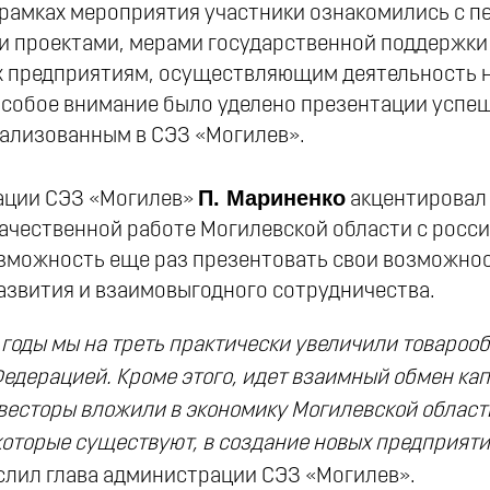
 рамках мероприятия участники ознакомились с 
 проектами, мерами государственной поддержки 
 предприятиям, осуществляющим деятельность 
Особое внимание было уделено презентации успе
еализованным в СЭЗ «Могилев».
П. Мариненко
ации СЭЗ «Могилев»
акцентировал
качественной работе Могилевской области с росс
озможность еще раз презентовать свои возможно
азвития и взаимовыгодного сотрудничества.
 годы мы на треть практически увеличили товароо
Федерацией. Кроме этого, идет взаимный обмен ка
весторы вложили в экономику Могилевской области
которые существуют, в создание новых предприяти
лил глава администрации СЭЗ «Могилев».