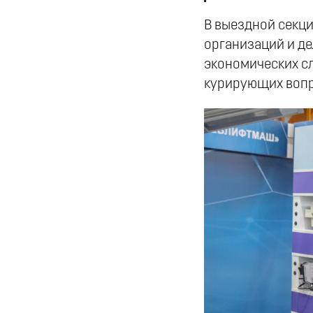
В выездной секц
организаций и де
экономических с
курирующих вопр