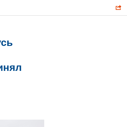
усь
инял
»