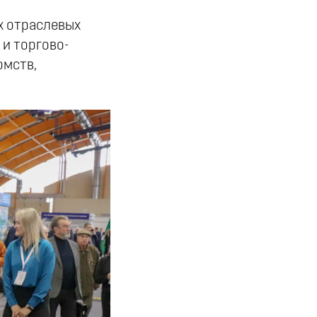
х отраслевых
и торгово-
омств,