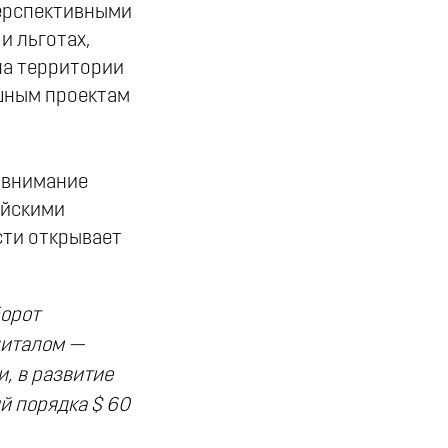
перспективными
и льготах,
на территории
шным проектам
 внимание
ийскими
сти открывает
борот
питалом —
, в развитие
й порядка $ 60