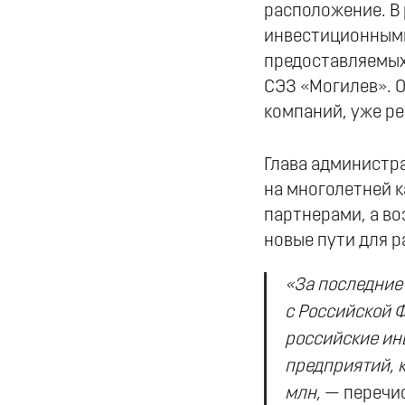
расположение. В
инвестиционными
предоставляемых
СЭЗ «Могилев». 
компаний, уже р
Глава администр
на многолетней 
партнерами, а в
новые пути для р
«За последние
с Российской 
российские ин
предприятий, 
млн,
— перечис