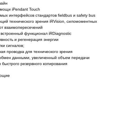
зайн
мощи iPendant Touch
ых интерфейсов стандартов fieldbus и safety bus
ций технического зрения iRVision, силомоментных
 от взаимопересечений
 встроенный функционал iRDiagnostic
вность и регенерация энергии
ки сигналов;
ая проводка для технического зрения
 обмен данными, увеличенный объем передачи
 быстрого резервного копирования
ующие